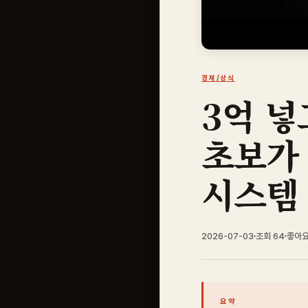
경제/상식
3억 넣
초보가
시스템
2026-07-03
조회 64
좋아
요약