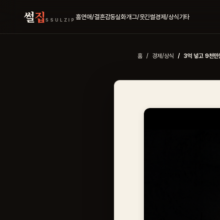
썰
집
홈
연애/결혼
감동실화
개그/웃긴썰
경제/상식
기타
SSULZIP
홈
경제/상식
3억 넣고 9천만