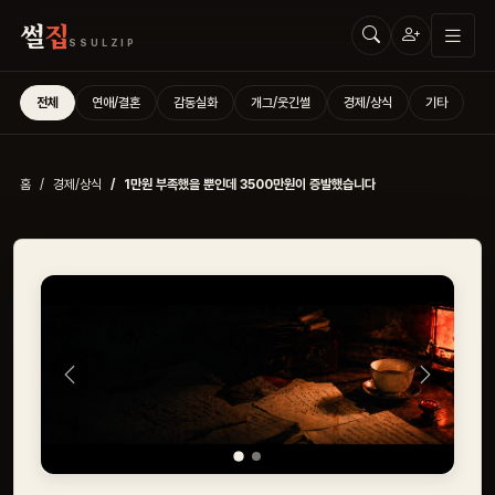
썰
집
SSULZIP
전체
연애/결혼
감동실화
개그/웃긴썰
경제/상식
기타
홈
경제/상식
1만원 부족했을 뿐인데 3500만원이 증발했습니다
Previous
Next