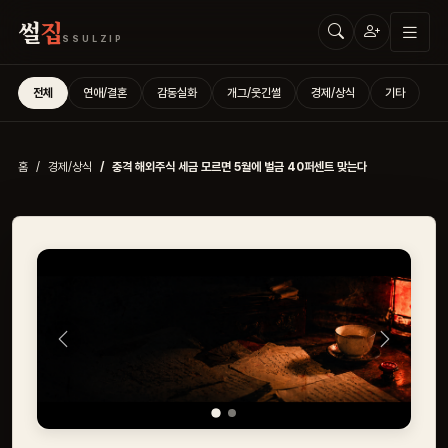
썰
집
SSULZIP
전체
연애/결혼
감동실화
개그/웃긴썰
경제/상식
기타
홈
경제/상식
충격 해외주식 세금 모르면 5월에 벌금 40퍼센트 맞는다
Previous
Next