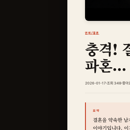
연애/결혼
충격! 
파혼...
2026-01-17
조회 348
좋아
요약
결혼을 약속한 남
이야기입니다. 이