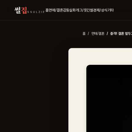
썰
집
홈
연애/결혼
감동실화
개그/웃긴썰
경제/상식
기타
SSULZIP
홈
연애/결혼
충격! 결혼 앞두고