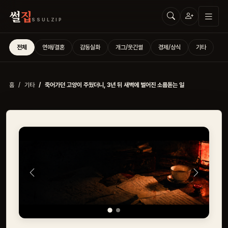
썰
집
SSULZIP
전체
연애/결혼
감동실화
개그/웃긴썰
경제/상식
기타
홈
기타
죽어가던 고양이 주웠더니, 3년 뒤 새벽에 벌어진 소름돋는 일
Previous
Next