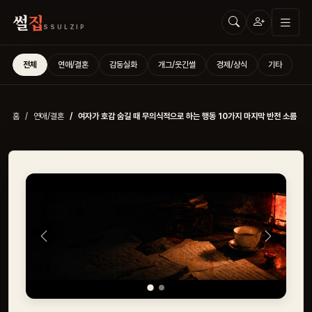
썰
집
SSULZIP
전체
연애/결혼
감동실화
개그/웃긴썰
경제/상식
기타
홈
연애/결혼
여자가 호감 숨길 때 무의식적으로 하는 행동 10가지 마지막 반전 소름
Previous
Next