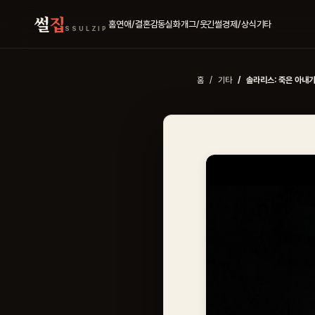
썰
집
홈
연애/결혼
감동실화
개그/웃긴썰
경제/상식
기타
SSULZIP
홈
기타
솔라리스: 죽은 아내