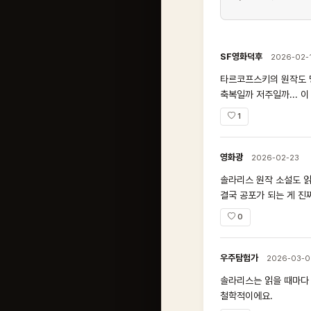
SF영화덕후
2026-02-
타르코프스키의 원작도 
축복일까 저주일까... 
1
영화광
2026-02-23
솔라리스 원작 소설도 읽
결국 공포가 되는 게 진
0
우주탐험가
2026-03-0
솔라리스는 읽을 때마다 
철학적이에요.