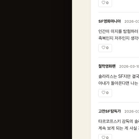
0
SF영화마니아
2026-0
인간이 미지를 탐험하러 
축복인지 저주인지 생각
0
철학영화팬
2026-03-1
솔라리스는 SF지만 결국
아내가 돌아온다면 나는
0
고전SF탐독가
2026-03
타르코프스키 감독의 솔
계속 보게 되는 게 사실
0