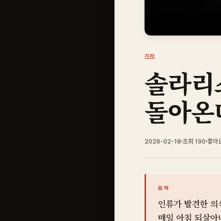
기타
솔라리스
돌아온
2026-02-18
조회 190
좋아
요약
인류가 발견한 의
매일 아침 되살아