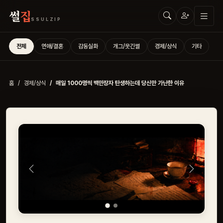
썰
집
SSULZIP
전체
연애/결혼
감동실화
개그/웃긴썰
경제/상식
기타
홈
경제/상식
매일 1000명씩 백만장자 탄생하는데 당신만 가난한 이유
Previous
Next